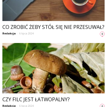
CO ZROBIĆ ŻEBY STÓŁ SIĘ NIE PRZESUWAŁ?
Redakcja
-
6 lipca 2024
0
CZY FILC JEST ŁATWOPALNY?
Redakcja
-
6 lipca 2024
0