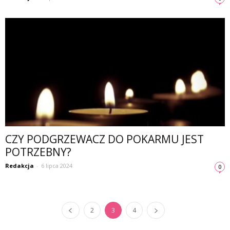
CZY PODGRZEWACZ DO POKARMU JEST
POTRZEBNY?
Redakcja
-
6 lipca 2024
0
2
3
4