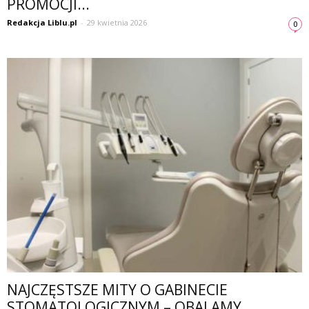
PROMOCJI...
Redakcja Liblu.pl
-
29 kwietnia 2026
0
NAJCZĘSTSZE MITY O GABINECIE
STOMATOLOGICZNYM – OBALAMY