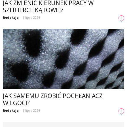
JAK ZMIENIĆ KIERUNEK PRACY W
SZLIFIERCE KĄTOWEJ?
Redakcja
-
8 lipca 2024
0
JAK SAMEMU ZROBIĆ POCHŁANIACZ
WILGOCI?
Redakcja
-
8 lipca 2024
0