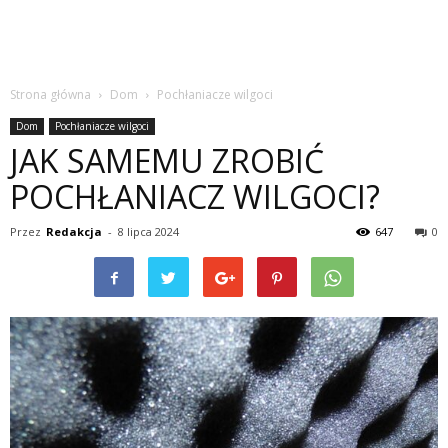
Strona główna
Dom
Pochłaniacze wilgoci
Dom
Pochłaniacze wilgoci
JAK SAMEMU ZROBIĆ
POCHŁANIACZ WILGOCI?
Przez
Redakcja
-
8 lipca 2024
647
0