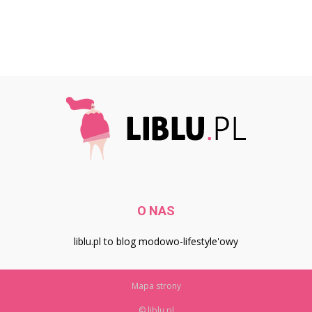
O NAS
liblu.pl to blog modowo-lifestyle'owy
Mapa strony
© liblu.pl