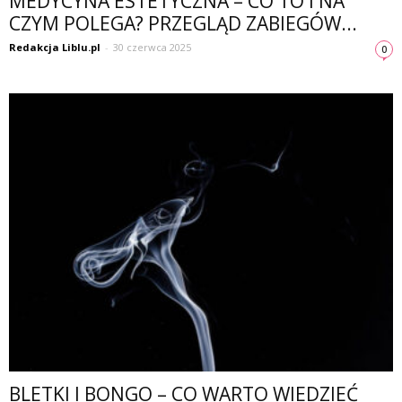
MEDYCYNA ESTETYCZNA – CO TO I NA
CZYM POLEGA? PRZEGLĄD ZABIEGÓW...
Redakcja Liblu.pl
-
30 czerwca 2025
0
BLETKI I BONGO – CO WARTO WIEDZIEĆ