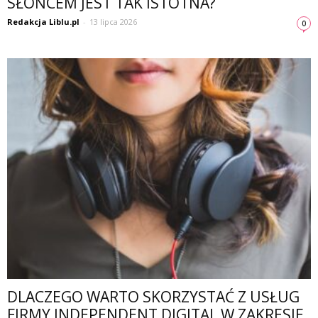
SŁOŃCEM JEST TAK ISTOTNA?
Redakcja Liblu.pl
-
13 lipca 2026
0
DLACZEGO WARTO SKORZYSTAĆ Z USŁUG
FIRMY INDEPENDENT DIGITAL W ZAKRESIE