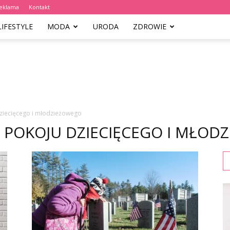
eklama
Kontakt
LIFESTYLE
MODA
URODA
ZDROWIE
 dziecięcego i młodzieżowego
DO POKOJU DZIECIĘCEGO I MŁO