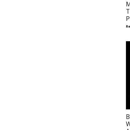
M
T
P
Re
B
W