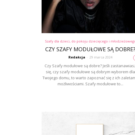
Szafy dla dzieci, do pokoju dziecięcego i młodzieżoweg
CZY SZAFY MODUŁOWE SĄ DOBRE
Redakcja
-
29 marca 2024
Czy Szafy modułowe są dobre? Jeśli zastanawias
się, czy szafy modułowe są dobrym wyborem dla
Twojego domu, to warto zapoznać się z ich zaletami
możliwościami. Szafy modułowe to...