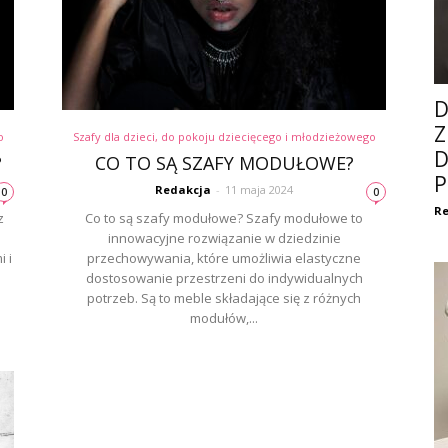
D
Z
o
Szafy dla dzieci, do pokoju dziecięcego i młodzieżowego
D
?
CO TO SĄ SZAFY MODUŁOWE?
P
Redakcja
-
11 maja 2024
0
0
Re
z
Co to są szafy modułowe? Szafy modułowe to
innowacyjne rozwiązanie w dziedzinie
 i
przechowywania, które umożliwia elastyczne
dostosowanie przestrzeni do indywidualnych
potrzeb. Są to meble składające się z różnych
modułów,...