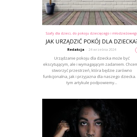
Szafy dla dzieci, do pokoju dziecięcego i młodzieżoweg
JAK URZĄDZIĆ POKÓJ DLA DZIECKA
Redakcja
-
24 września 2024
Urządzanie pokoju dla dziecka może być
ekscytującym, ale i wymagającym zadaniem. Chce
stworzyć przestrzeń, która będzie zarówno
funkcjonalna, jak i przyjazna dla naszego dziecka.
tym artykule podpowiemy...