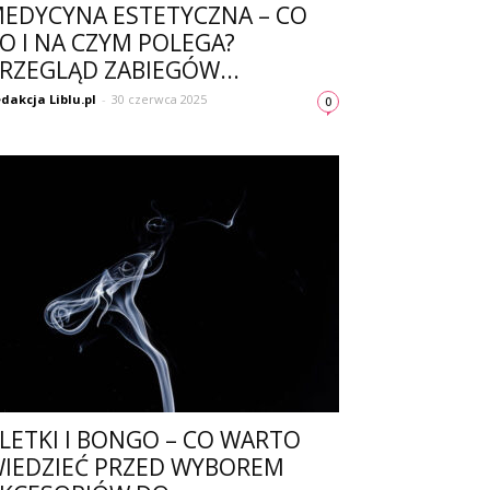
EDYCYNA ESTETYCZNA – CO
O I NA CZYM POLEGA?
RZEGLĄD ZABIEGÓW...
dakcja Liblu.pl
-
30 czerwca 2025
0
LETKI I BONGO – CO WARTO
IEDZIEĆ PRZED WYBOREM