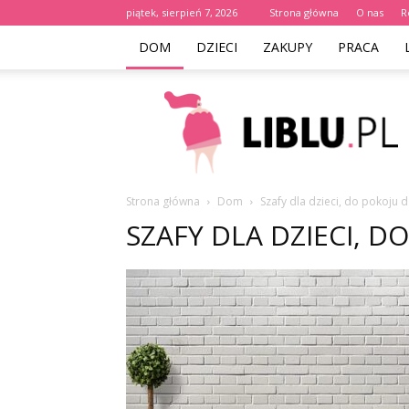
piątek, sierpień 7, 2026
Strona główna
O nas
R
DOM
DZIECI
ZAKUPY
PRACA
Liblu.pl
Strona główna
Dom
Szafy dla dzieci, do pokoju
SZAFY DLA DZIECI, 