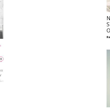
N
S
O
Re
o
0
ko
W
...