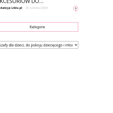
KCESORIÓW DO...
dakcja Liblu.pl
-
20 czerwca 2025
0
Kategorie
tegorie