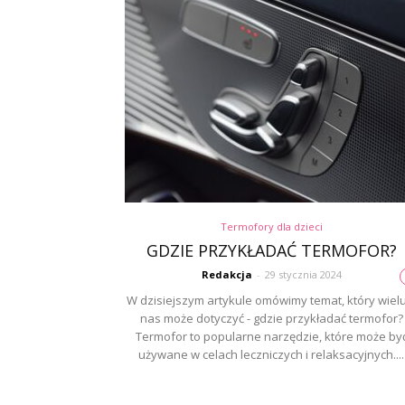
Termofory dla dzieci
GDZIE PRZYKŁADAĆ TERMOFOR?
Redakcja
-
29 stycznia 2024
W dzisiejszym artykule omówimy temat, który wielu
nas może dotyczyć - gdzie przykładać termofor?
Termofor to popularne narzędzie, które może by
używane w celach leczniczych i relaksacyjnych....