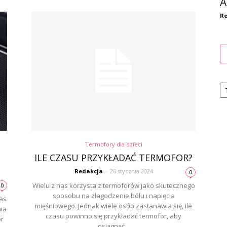
A
Re
Ka
Termofory dla dzieci
ILE CZASU PRZYKŁADAĆ TERMOFOR?
Redakcja
-
26 stycznia 2024
0
Wielu z nas korzysta z termoforów jako skutecznego
0
sposobu na złagodzenie bólu i napięcia
zas
mięśniowego. Jednak wiele osób zastanawia się, ile
ia
czasu powinno się przykładać termofor, aby
or
osiągnąć...