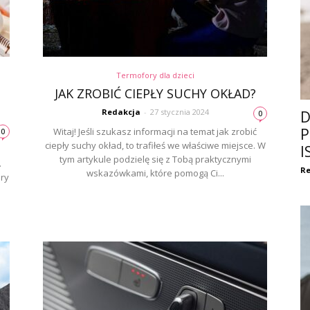
Termofory dla dzieci
JAK ZROBIĆ CIEPŁY SUCHY OKŁAD?
Redakcja
-
27 stycznia 2024
D
0
P
Witaj! Jeśli szukasz informacji na temat jak zrobić
0
ciepły suchy okład, to trafiłeś we właściwe miejsce. W
I
tym artykule podzielę się z Tobą praktycznymi
.
Re
wskazówkami, które pomogą Ci...
ury
e