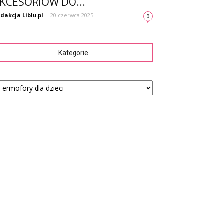
KCESORIÓW DO...
dakcja Liblu.pl
-
20 czerwca 2025
0
Kategorie
tegorie