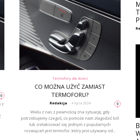
M
T
P
Re
Termofory dla dzieci
CO MOŻNA UŻYĆ ZAMIAST
TERMOFORU?
0
Redakcja
-
4 lipca 2024
 z
0
Wielu z nas z pewnością zna sytuację, gdy
ć
potrzebujemy czegoś, co pomoże nam złagodzić ból
B
lub zrelaksować się. Jednym z popularnych
rozwiązań jest termofor, który jest używany od...
W