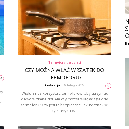
N
S
O
Re
Termofory dla dzieci
CZY MOŻNA WLAĆ WRZĄTEK DO
TERMOFORU?
0
Redakcja
-
8 lutego 2024
0
ny
Wielu z nas korzysta z termoforów, aby utrzymać
ciepło w zimne dni. Ale czy można wlać wrzątek do
?
termoforu? Czy jest to bezpieczne i skuteczne? W
tym artykule...