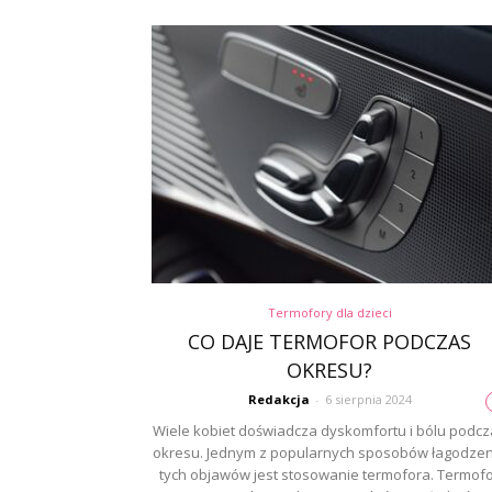
Termofory dla dzieci
CO DAJE TERMOFOR PODCZAS
OKRESU?
Redakcja
-
6 sierpnia 2024
Wiele kobiet doświadcza dyskomfortu i bólu podc
okresu. Jednym z popularnych sposobów łagodzen
tych objawów jest stosowanie termofora. Termof