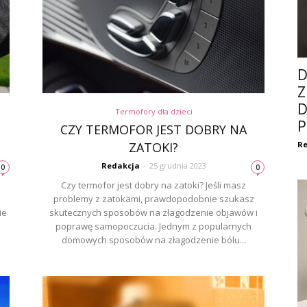
D
Z
D
Termofory dla dzieci
P
Z
CZY TERMOFOR JEST DOBRY NA
ZATOKI?
Re
Redakcja
-
25 grudnia 2023
0
0
Czy termofor jest dobry na zatoki? Jeśli masz
problemy z zatokami, prawdopodobnie szukasz
ie
skutecznych sposobów na złagodzenie objawów i
poprawę samopoczucia. Jednym z popularnych
domowych sposobów na złagodzenie bólu...