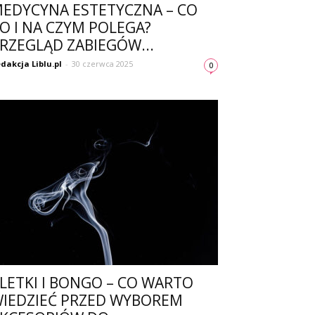
EDYCYNA ESTETYCZNA – CO
O I NA CZYM POLEGA?
RZEGLĄD ZABIEGÓW...
dakcja Liblu.pl
-
30 czerwca 2025
0
LETKI I BONGO – CO WARTO
IEDZIEĆ PRZED WYBOREM