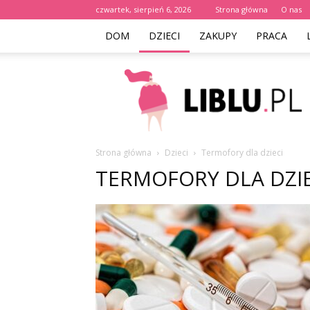
czwartek, sierpień 6, 2026
Strona główna
O nas
DOM
DZIECI
ZAKUPY
PRACA
Liblu.pl
Strona główna
Dzieci
Termofory dla dzieci
TERMOFORY DLA DZIE