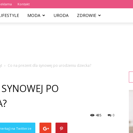
Reklama
Kontakt
LIFESTYLE
MODA
URODA
ZDROWIE
ąt
Co na prezent dla synowej po urodzeniu dziecka?
 SYNOWEJ PO
A?
485
0
ierkaj) na Twitterze