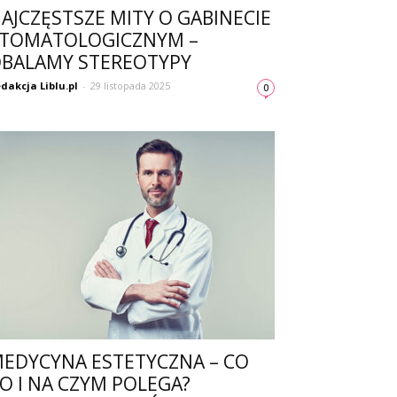
AJCZĘSTSZE MITY O GABINECIE
TOMATOLOGICZNYM –
BALAMY STEREOTYPY
dakcja Liblu.pl
-
29 listopada 2025
0
EDYCYNA ESTETYCZNA – CO
O I NA CZYM POLEGA?