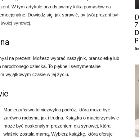
rezent. W tym artykule przedstawimy kilka pomysłów na
emocjonalne. Dowiedz się, jak sprawić, by twój prezent był
D
twojej synowej.
Z
D
P
ana
Re
ysł na prezent. Możesz wybrać naszyjnik, bransoletkę lub
narodzonego dziecka. To piękne i sentymentalne
ym wyjątkowym czasie w jej życiu.
wie
Macierzyństwo to niezwykła podróż, która może być
zarówno radosna, jak i trudna. Książka o macierzyństwie
może być doskonałym prezentem dla synowej, która
właśnie została mamą. Wybierz książkę, która oferuje