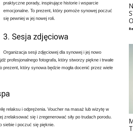
praktyczne porady, inspirujące historie i wsparcie
N
emocjonalne. To prezent, który pomoże synowej poczuć
S
się pewniej w jej nowej roli.
O
Re
3. Sesja zdjęciowa
Organizacja sesji zdjęciowej dla synowej i jej nowo
ź profesjonalnego fotografa, który stworzy piękne i trwałe
o prezent, który synowa będzie mogła docenić przez wiele
spa
lę relaksu i odprężenia. Voucher na masaż lub wizytę w
j zrelaksować się i zregenerować siły po trudach porodu.
M
 siebie i poczuć się pięknie.
T