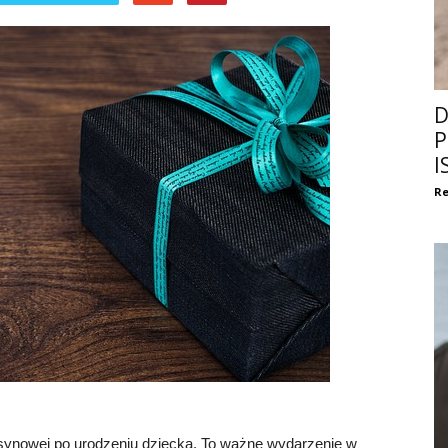
D
P
I
Re
j synowej po urodzeniu dziecka. To ważne wydarzenie w