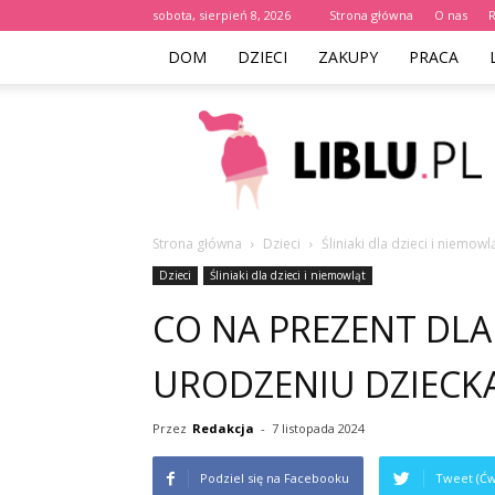
sobota, sierpień 8, 2026
Strona główna
O nas
DOM
DZIECI
ZAKUPY
PRACA
Liblu.pl
Strona główna
Dzieci
Śliniaki dla dzieci i niemowl
Dzieci
Śliniaki dla dzieci i niemowląt
CO NA PREZENT DLA
URODZENIU DZIECK
Przez
Redakcja
-
7 listopada 2024
Podziel się na Facebooku
Tweet (Ćw