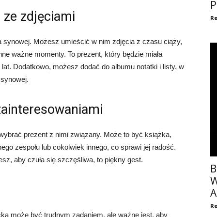
P
 ze zdjęciami
Re
a synowej. Możesz umieścić w nim zdjęcia z czasu ciąży,
nne ważne momenty. To prezent, który będzie miała
lat. Dodatkowo, możesz dodać do albumu notatki i listy, w
 synowej.
 zainteresowaniami
wybrać prezent z nimi związany. Może to być książka,
ego zespołu lub cokolwiek innego, co sprawi jej radość.
esz, aby czuła się szczęśliwa, to piękny gest.
B
W
A
Re
cka może być trudnym zadaniem, ale ważne jest, aby