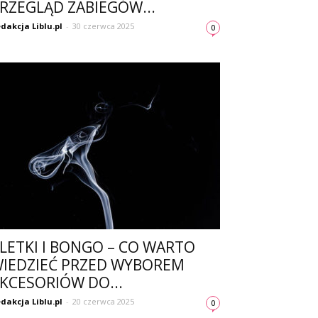
RZEGLĄD ZABIEGÓW...
dakcja Liblu.pl
-
30 czerwca 2025
0
LETKI I BONGO – CO WARTO
IEDZIEĆ PRZED WYBOREM
KCESORIÓW DO...
dakcja Liblu.pl
-
20 czerwca 2025
0