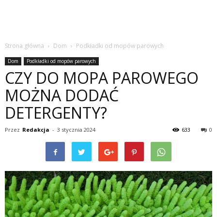
Strona główna
Dom
Podkładki od mopów parowych
Dom
Podkładki od mopów parowych
CZY DO MOPA PAROWEGO
MOŻNA DODAĆ
DETERGENTY?
Przez
Redakcja
-
3 stycznia 2024
633
0