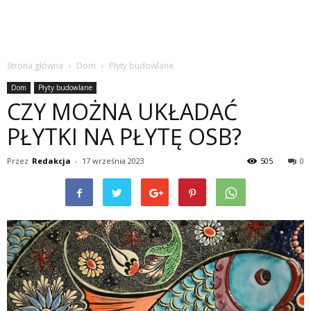
Strona główna
Dom
Płyty budowlane
Dom
Płyty budowlane
CZY MOŻNA UKŁADAĆ
PŁYTKI NA PŁYTĘ OSB?
Przez
Redakcja
-
17 września 2023
505
0