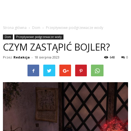
Strona główna
Dom
Przepływowe podgrzewacze wody
Dom
Przepływowe podgrzewacze wody
CZYM ZASTĄPIĆ BOJLER?
Przez
Redakcja
-
18 sierpnia 2023
648
0