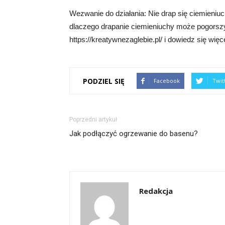
Wezwanie do działania: Nie drap się ciemieniuc
dlaczego drapanie ciemieniuchy może pogorszy
https://kreatywnezaglebie.pl/ i dowiedz się więce
PODZIEL SIĘ
Facebook
Twit
Poprzedni artykuł
Jak podłączyć ogrzewanie do basenu?
Redakcja