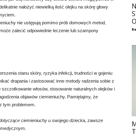
N
likatnie nałożyć niewielką ilość olejku na skórę głowy
S
umyciem.
O
ieniuchy nie ustępują pomimo prób domowych metod,
Re
 może zalecić odpowiednie leczenie lub szampony
zenia stanu skóry, ryzyka infekcji, trudności w gojeniu
 unikać drapania i zastosować inne metody radzenia sobie z
e szczotkowanie włosów, stosowanie naturalnych olejków i
łagodzenia objawów ciemieniuchy. Pamiętajmy, że
 z tym problemem.
y dotyczące ciemieniuchy u swojego dziecka, zawsze
M
tą medycznym.
T