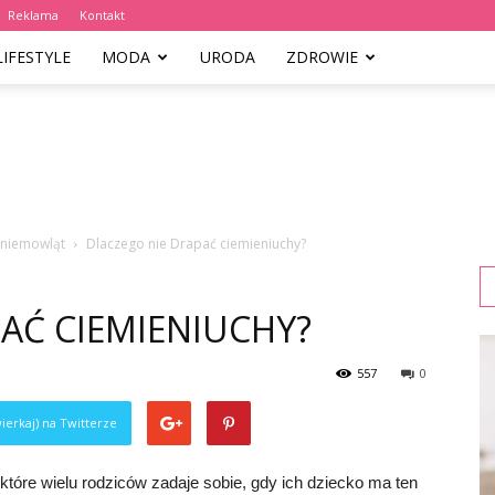
Reklama
Kontakt
LIFESTYLE
MODA
URODA
ZDROWIE
i niemowląt
Dlaczego nie Drapać ciemieniuchy?
AĆ CIEMIENIUCHY?
557
0
ierkaj) na Twitterze
które wielu rodziców zadaje sobie, gdy ich dziecko ma ten