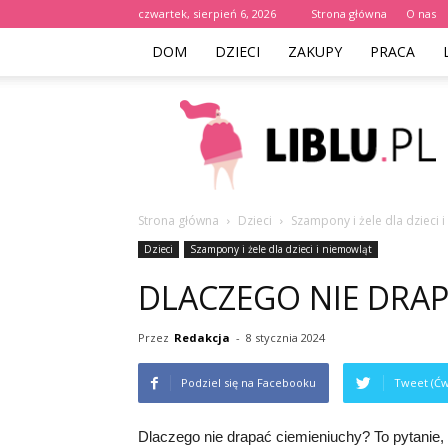
czwartek, sierpień 6, 2026
Strona główna
O nas
DOM
DZIECI
ZAKUPY
PRACA
Liblu.pl
Strona główna
Dzieci
Szampony i żele dla dzieci 
Dzieci
Szampony i żele dla dzieci i niemowląt
DLACZEGO NIE DRAP
Przez
Redakcja
-
8 stycznia 2024
Podziel się na Facebooku
Tweet (Ćw
Dlaczego nie drapać ciemieniuchy? To pytanie, 