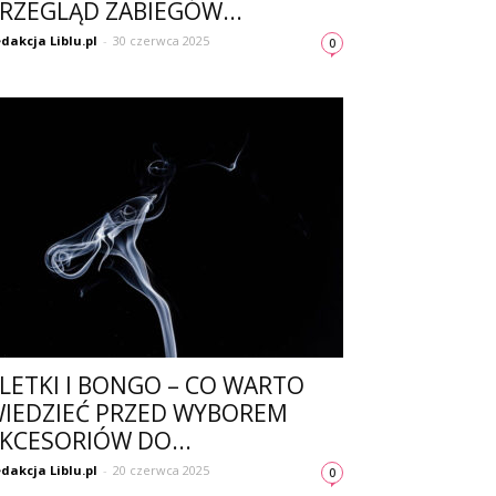
RZEGLĄD ZABIEGÓW...
dakcja Liblu.pl
-
30 czerwca 2025
0
LETKI I BONGO – CO WARTO
IEDZIEĆ PRZED WYBOREM
KCESORIÓW DO...
dakcja Liblu.pl
-
20 czerwca 2025
0