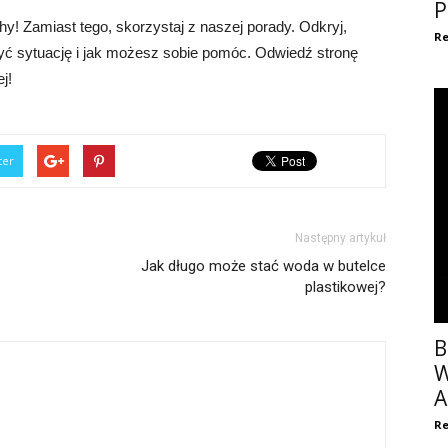
P
hy! Zamiast tego, skorzystaj z naszej porady. Odkryj,
Re
ć sytuację i jak możesz sobie pomóc. Odwiedź stronę
j!
ter
Następny artykuł
Jak długo może stać woda w butelce
plastikowej?
B
W
A
Re