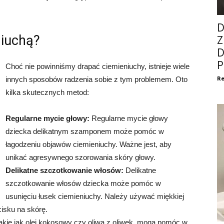
D
niuchą?
Z
D
P
Choć nie powinniśmy drapać ciemieniuchy, istnieje wiele
Re
innych sposobów radzenia sobie z tym problemem. Oto
kilka skutecznych metod:
Regularne mycie głowy:
Regularne mycie głowy
dziecka delikatnym szamponem może pomóc w
łagodzeniu objawów ciemieniuchy. Ważne jest, aby
unikać agresywnego szorowania skóry głowy.
Delikatne szczotkowanie włosów:
Delikatne
szczotkowanie włosów dziecka może pomóc w
usunięciu łusek ciemieniuchy. Należy używać miękkiej
cisku na skórę.
 takie jak olej kokosowy czy oliwa z oliwek, mogą pomóc w