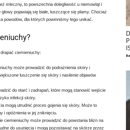
ież mleczny, to powszechna dolegliwość u niemowląt i
 głowy pojawiają się białe, łuszczące się plamy. Chociaż
lka powodów, dla których powinniśmy tego unikać.
D
ieniuchy?
P
I
 drapać ciemieniuchy:
Re
niuchy może prowadzić do podrażnienia skóry i
ększone łuszczenie się skóry i nasilenie objawów
dzić do otarć i zadrapań, które mogą stanowić wejście
zyko infekcji skóry.
cia mogą utrudnić proces gojenia się skóry. Może to
i opóźnienia w jej zniknięciu.
ie ciemieniuchy może prowadzić do powstania blizn na
trudne do usunięcia i mogą pozostawać na skórze przez