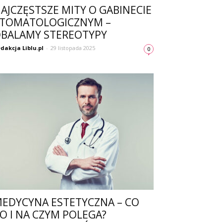
AJCZĘSTSZE MITY O GABINECIE
TOMATOLOGICZNYM –
BALAMY STEREOTYPY
dakcja Liblu.pl
-
29 listopada 2025
0
EDYCYNA ESTETYCZNA – CO
O I NA CZYM POLEGA?