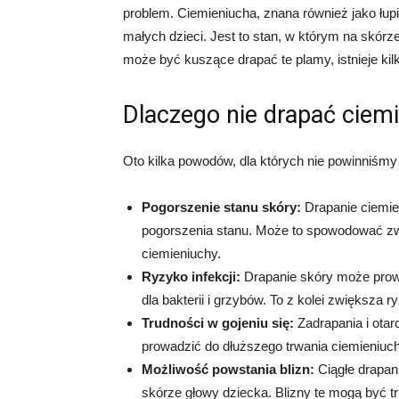
problem. Ciemieniucha, znana również jako łup
małych dzieci. Jest to stan, w którym na skórze
może być kuszące drapać te plamy, istnieje ki
Dlaczego nie drapać ciem
Oto kilka powodów, dla których nie powinniśmy
Pogorszenie stanu skóry:
Drapanie ciemie
pogorszenia stanu. Może to spowodować zwi
ciemieniuchy.
Ryzyko infekcji:
Drapanie skóry może prowa
dla bakterii i grzybów. To z kolei zwiększa ry
Trudności w gojeniu się:
Zadrapania i otar
prowadzić do dłuższego trwania ciemieniuchy 
Możliwość powstania blizn:
Ciągłe drapan
skórze głowy dziecka. Blizny te mogą być 