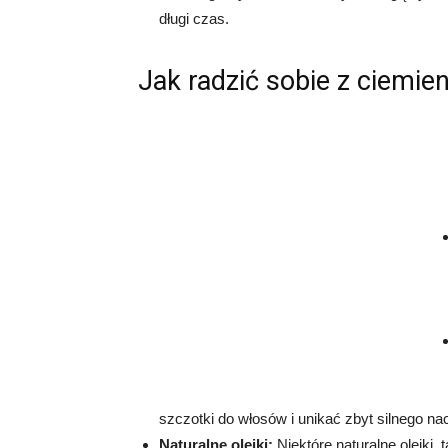
długi czas.
Jak radzić sobie z ciemie
szczotki do włosów i unikać zbyt silnego na
Naturalne olejki:
Niektóre naturalne olejki,