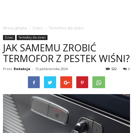
Strona główna
Dzieci
Termofory dla dzieci
Dzieci
Termofory dla dzieci
JAK SAMEMU ZROBIĆ
TERMOFOR Z PESTEK WIŚNI?
Przez
Redakcja
-
13 października 2024
522
0