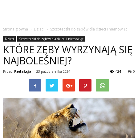
Strona główna
Dzieci
Szczoteczki do zębów dla dzieci i niemowląt
Dzieci
Szczoteczki do zębów dla dzieci i niemowląt
KTÓRE ZĘBY WYRZYNAJĄ SIĘ
NAJBOLEŚNIEJ?
Przez
Redakcja
-
23 października 2024
424
0