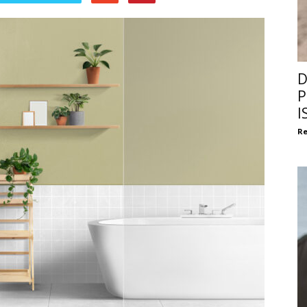
D
P
I
Re