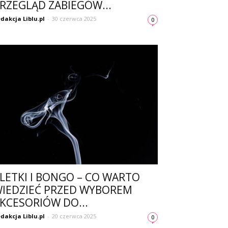
RZEGLĄD ZABIEGÓW...
dakcja Liblu.pl
-
30 czerwca 2025
0
LETKI I BONGO – CO WARTO
IEDZIEĆ PRZED WYBOREM
KCESORIÓW DO...
dakcja Liblu.pl
-
20 czerwca 2025
0