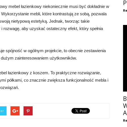
P
owy mebel łazienkowy niekoniecznie musi być dokładnie w
Re
 Wykorzystanie mebli, które kontrastują ze sobą, pozwala
swoją nietypową estetyką. Jednak, tworząc takie
i rozwagę, aby uzyskać ostateczny efekt, który spełnia
uje spójność w ogólnym projekcie, to obecnie zestawienia
ię dużym zainteresowaniem użytkowników.
ebel łazienkowy z koszem. To praktyczne rozwiązanie,
nymi półkami, co znacznie zwiększa funkcjonalność mebla i
rozwiązań.
B
W
ter
A
Re