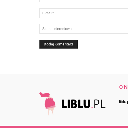
O 
libl