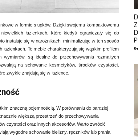
D
Z
ienkowe w formie słupków. Dzięki swojemu kompaktowemu
D
iewielkich łazienkach, które kiedyś ograniczały się do
P
to instaluje się w narożnikach, minimalizując w ten sposób
Re
h łazienkach. Te meble charakteryzują się wąskim profilem
ch wymiarów, są idealne do przechowywania rozmaitych
ozwalają na schowanie kosmetyków, środków czystości,
re zwykle znajdują się w łazience.
zność
stkim znaczną pojemnością. W porównaniu do bardziej
 znacznie większą przestrzeń do przechowywania
ów czystości oraz innych akcesoriów. Warto zwrócić
ją wygodne schowanie bielizny, ręczników lub prania.