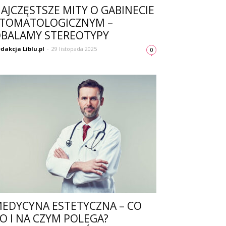
AJCZĘSTSZE MITY O GABINECIE
TOMATOLOGICZNYM –
BALAMY STEREOTYPY
dakcja Liblu.pl
-
29 listopada 2025
0
EDYCYNA ESTETYCZNA – CO
O I NA CZYM POLEGA?