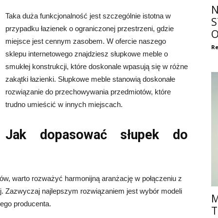
N
Taka duża funkcjonalność jest szczególnie istotna w
S
przypadku łazienek o ograniczonej przestrzeni, gdzie
O
miejsce jest cennym zasobem. W ofercie naszego
Re
sklepu internetowego znajdziesz słupkowe meble o
smukłej konstrukcji, które doskonale wpasują się w różne
zakątki łazienki. Słupkowe meble stanowią doskonałe
rozwiązanie do przechowywania przedmiotów, które
trudno umieścić w innych miejscach.
Jak dopasować słupek do
ków, warto rozważyć harmonijną aranżację w połączeniu z
j. Zazwyczaj najlepszym rozwiązaniem jest wybór modeli
M
mego producenta.
T