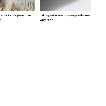
no na każdą porę roku:
Jak wysokie wazony mogą odmienić
?
wnętrze?