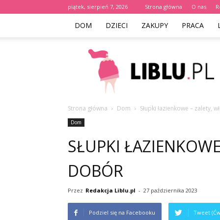
piątek, sierpień 7, 2026
Strona główna
O nas
R
DOM
DZIECI
ZAKUPY
PRACA
Liblu.pl
Strona główna
Dom
Słupki łazienkowe – zalety, 
Dom
SŁUPKI ŁAZIENKOWE
DOBÓR
Przez
Redakcja Liblu.pl
-
27 października 2023
Podziel się na Facebooku
Tweet (Ćw