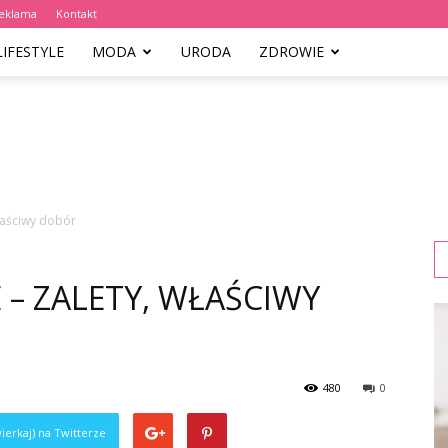
eklama
Kontakt
LIFESTYLE
MODA
URODA
ZDROWIE
właściwy dobór
 – ZALETY, WŁAŚCIWY
480
0
ierkaj) na Twitterze