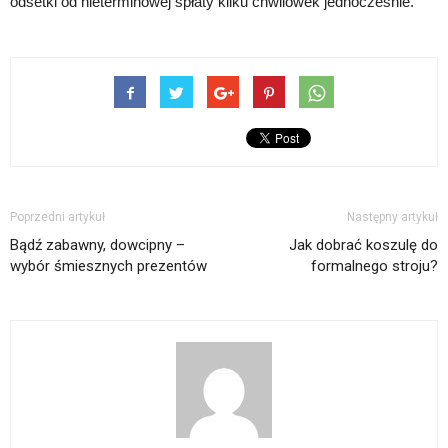
odsetki od nieterminowej spłaty kilku chwilówek jednocześnie.
Poprzedni artykuł
Następny artykuł
Bądź zabawny, dowcipny –
Jak dobrać koszulę do
wybór śmiesznych prezentów
formalnego stroju?