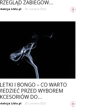
RZEGLĄD ZABIEGÓW...
dakcja Liblu.pl
-
30 czerwca 2025
0
LETKI I BONGO – CO WARTO
IEDZIEĆ PRZED WYBOREM
KCESORIÓW DO...
dakcja Liblu.pl
-
20 czerwca 2025
0