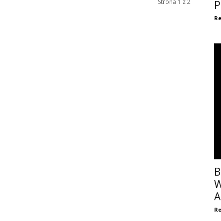
Strona 1 z 2
P
Re
B
W
A
Re