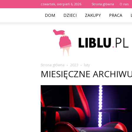
czwartek, sierpień 6, 2026
Strona główna
O nas
DOM
DZIECI
ZAKUPY
PRACA
Liblu.pl
Strona główna
2023
luty
MIESIĘCZNE ARCHIWU