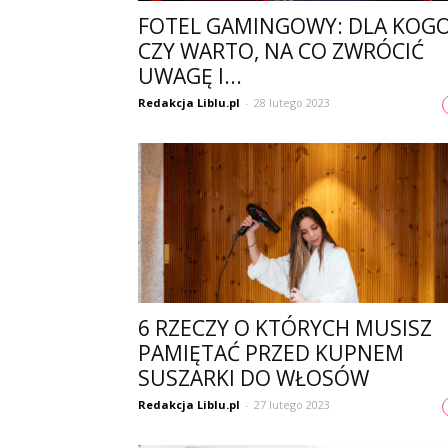
FOTEL GAMINGOWY: DLA KOG
CZY WARTO, NA CO ZWRÓCIĆ
UWAGĘ I...
Redakcja Liblu.pl
-
28 lutego 2023
6 RZECZY O KTÓRYCH MUSISZ
PAMIĘTAĆ PRZED KUPNEM
SUSZARKI DO WŁOSÓW
Redakcja Liblu.pl
-
27 lutego 2023