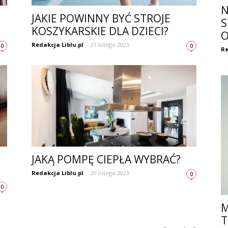
N
JAKIE POWINNY BYĆ STROJE
S
KOSZYKARSKIE DLA DZIECI?
O
Redakcja Liblu.pl
-
21 lutego 2023
0
0
Re
JAKĄ POMPĘ CIEPŁA WYBRAĆ?
Redakcja Liblu.pl
-
20 lutego 2023
0
0
M
T