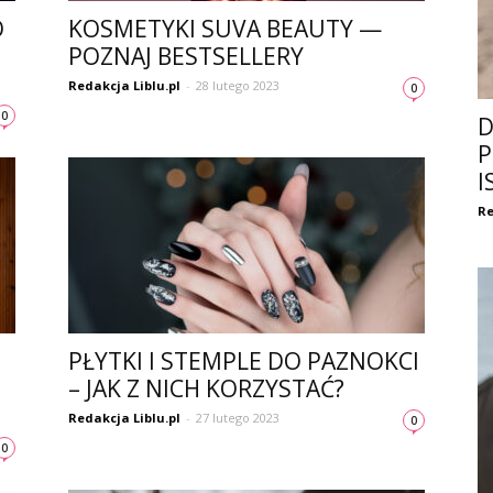
O
KOSMETYKI SUVA BEAUTY —
POZNAJ BESTSELLERY
Redakcja Liblu.pl
-
28 lutego 2023
0
0
D
P
I
Re
PŁYTKI I STEMPLE DO PAZNOKCI
– JAK Z NICH KORZYSTAĆ?
Redakcja Liblu.pl
-
27 lutego 2023
0
0