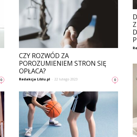
D
Z
D
P
Re
CZY ROZWÓD ZA
POROZUMIENIEM STRON SIĘ
OPŁACA?
Redakcja Liblu.pl
-
22 lutego 2023
0
0