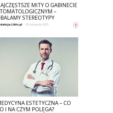
AJCZĘSTSZE MITY O GABINECIE
TOMATOLOGICZNYM –
BALAMY STEREOTYPY
dakcja Liblu.pl
-
29 listopada 2025
0
EDYCYNA ESTETYCZNA – CO
O I NA CZYM POLEGA?